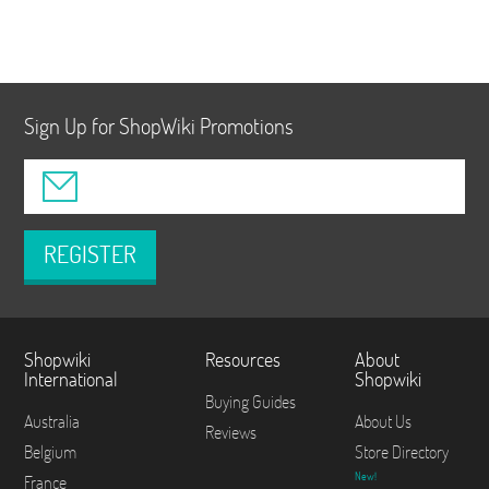
Sign Up for ShopWiki Promotions
REGISTER
Shopwiki
Resources
About
International
Shopwiki
Buying Guides
Australia
About Us
Reviews
Belgium
Store Directory
New!
France